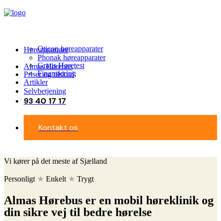
Oticon høreapparater
Høreapparater
Phonak høreapparater
Gratis Høretest
Almas Hørebus
Finansiering
Priser og tilskud
Artikler
Selvbetjening
93 40 17 17
Kontakt os
Vi kører på det meste af Sjælland
Personligt
★
Enkelt
★
Trygt
Almas Hørebus er en mobil høreklinik og
din sikre vej til bedre hørelse