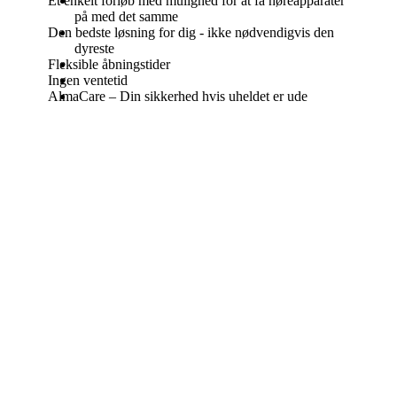
Et enkelt forløb med mulighed for at få høreapparater
på med det samme
Den bedste løsning for dig - ikke nødvendigvis den
dyreste
Fleksible åbningstider
Ingen ventetid
AlmaCare – Din sikkerhed hvis uheldet er ude