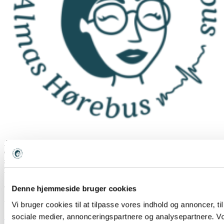
Almas Hørebus er en familiedrevet mobil høreklinik. Vores mission
er at forenkle køb af høreapparater og gøre processen så transparent
som muligt. Det ønsker vi at gøre, på en personlig og nærværende
måde.
CVR:
43297317
Denne hjemmeside bruger cookies
Ydelser
Vi bruger cookies til at tilpasse vores indhold og annoncer, t
sociale medier, annonceringspartnere og analysepartnere. Vor
Høreapparater