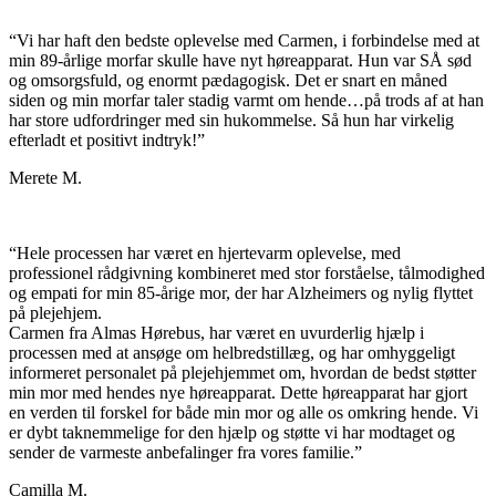
“Vi har haft den bedste oplevelse med Carmen, i forbindelse med at
min 89-årlige morfar skulle have nyt høreapparat. Hun var SÅ sød
og omsorgsfuld, og enormt pædagogisk. Det er snart en måned
siden og min morfar taler stadig varmt om hende…på trods af at han
har store udfordringer med sin hukommelse. Så hun har virkelig
efterladt et positivt indtryk!”
Merete M.
“Hele processen har været en hjertevarm oplevelse, med
professionel rådgivning kombineret med stor forståelse, tålmodighed
og empati for min 85-årige mor, der har Alzheimers og nylig flyttet
på plejehjem.
Carmen fra Almas Hørebus, har været en uvurderlig hjælp i
processen med at ansøge om helbredstillæg, og har omhyggeligt
informeret personalet på plejehjemmet om, hvordan de bedst støtter
min mor med hendes nye høreapparat. Dette høreapparat har gjort
en verden til forskel for både min mor og alle os omkring hende. Vi
er dybt taknemmelige for den hjælp og støtte vi har modtaget og
sender de varmeste anbefalinger fra vores familie.”
Camilla M.